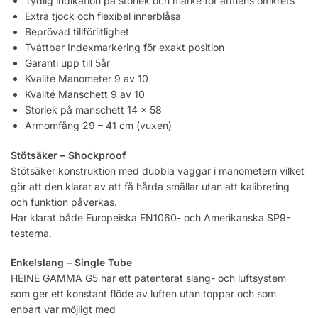
Tydlig indikation på storlek och märke för armens omkrets
Extra tjock och flexibel innerblåsa
Beprövad tillförlitlighet
Tvättbar Indexmarkering för exakt position
Garanti upp till 5år
Kvalité Manometer 9 av 10
Kvalité Manschett 9 av 10
Storlek på manschett 14 x 58
Armomfång 29 – 41 cm (vuxen)
Stötsäker – Shockproof
Stötsäker konstruktion med dubbla väggar i manometern vilket
gör att den klarar av att få hårda smällar utan att kalibrering
och funktion påverkas.
Har klarat både Europeiska EN1060- och Amerikanska SP9-
testerna.
Enkelslang – Single Tube
HEINE GAMMA G5 har ett patenterat slang- och luftsystem
som ger ett konstant flöde av luften utan toppar och som
enbart var möjligt med