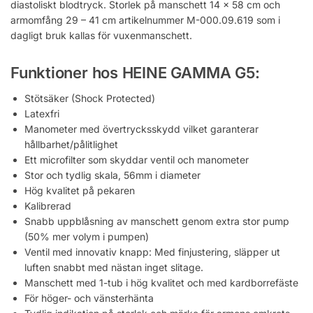
diastoliskt blodtryck. Storlek på manschett 14 x 58 cm och
armomfång 29 – 41 cm artikelnummer M-000.09.619 som i
dagligt bruk kallas för vuxenmanschett.
Funktioner hos HEINE GAMMA G5:
Stötsäker (Shock Protected)
Latexfri
Manometer med övertrycksskydd vilket garanterar
hållbarhet/pålitlighet
Ett microfilter som skyddar ventil och manometer
Stor och tydlig skala, 56mm i diameter
Hög kvalitet på pekaren
Kalibrerad
Snabb uppblåsning av manschett genom extra stor pump
(50% mer volym i pumpen)
Ventil med innovativ knapp: Med finjustering, släpper ut
luften snabbt med nästan inget slitage.
Manschett med 1-tub i hög kvalitet och med kardborrefäste
För höger- och vänsterhänta