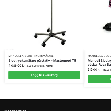
MANUELLA BLODTRYCKSMÄTARE
MANUELLA BLO
Blodtrycksmätare på stativ – Mastermed T5
Manuell Blodt
väska (Rosa Ba
4,086,00
kr
(
3,268,80
kr
exkl. moms)
519,00
kr
(
415,20
Lägg till i varukorg