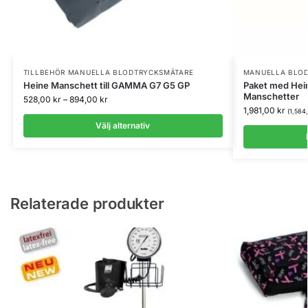
TILLBEHÖR MANUELLA BLODTRYCKSMÄTARE
MANUELLA BLO
Heine Manschett till GAMMA G7 G5 GP
Paket med Hei
Manschetter
528,00
kr
–
894,00
kr
1,981,00
kr
(
1,584
Välj alternativ
Relaterade produkter