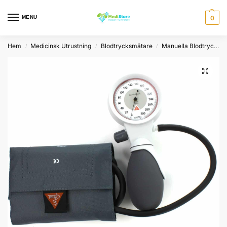
MENU
0
Hem
Medicinsk Utrustning
Blodtrycksmätare
Manuella Blodtrycksmätare
/
/
/