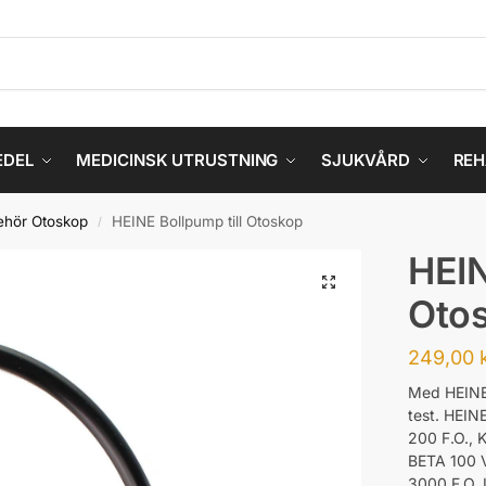
EDEL
MEDICINSK UTRUSTNING
SJUKVÅRD
REH
behör Otoskop
HEINE Bollpump till Otoskop
/
HEIN
Oto
249,00
Med HEINE 
test. HEIN
200 F.O., 
BETA 100 V
3000 F.O. 