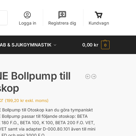
Sök
Logga in
Registrera dig
Kundvagn
AB & SJUKGYMNASTIK
0,00
kr
0
E Bollpump till
skop
kr
(
199,20
kr
exkl. moms)
Bollpump till Otoskop kan du göra tympaniskt
E Bollpump passar till följande otoskop: BETA
K 180 F.O., BETA 100, K 100, BETA 200 F.O. VET,
ET samt via adapter D-000.80.101 även till mini
LED och mini 3000 F.O.