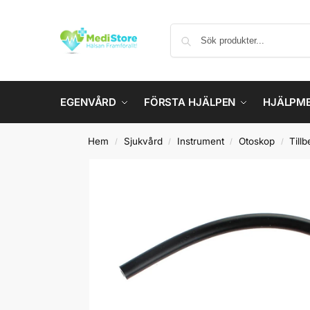
EGENVÅRD
FÖRSTA HJÄLPEN
HJÄLPM
Hem
Sjukvård
Instrument
Otoskop
Till
/
/
/
/