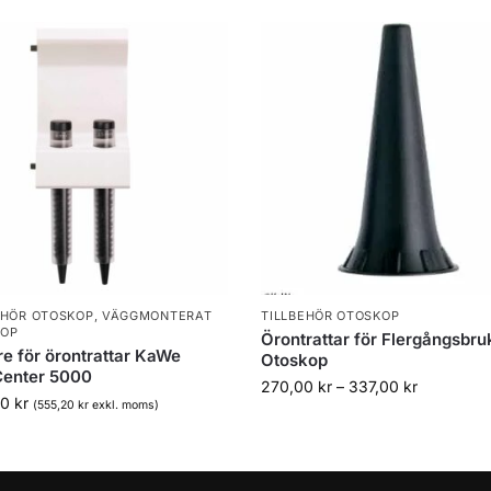
EHÖR OTOSKOP
,
VÄGGMONTERAT
TILLBEHÖR OTOSKOP
KOP
Örontrattar för Flergångsbruk 
re för örontrattar KaWe
Otoskop
enter 5000
270,00
kr
–
337,00
kr
00
kr
(
555,20
kr
exkl. moms)