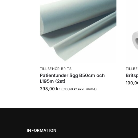
TILLBEHÖR BRITS
TILLB
Patientunderlägg B50cm och
Brits
L195m (2st)
190,
398,00
kr
(
318,40
kr
exkl. moms)
INFORMATION