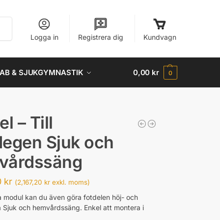
Sök
Logga in
Registrera dig
Kundvagn
AB & SJUKGYMNASTIK
0,00
kr
0
l – Till
egen Sjuk och
vårdssäng
0
kr
(
2,167,20
kr
exkl. moms)
modul kan du även göra fotdelen höj- och
 Sjuk och hemvårdssäng. Enkel att montera i