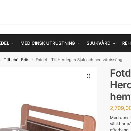
EDEL
MEDICINSK UTRUSTNING
SJUKVÅRD
REH
Tillbehör Brits
Fotdel – Till Herdegen Sjuk och hemvårdssäng
/
/
Fotde
Herd
hem
2,709,0
Med denna 
sänkbar på
efterhand.