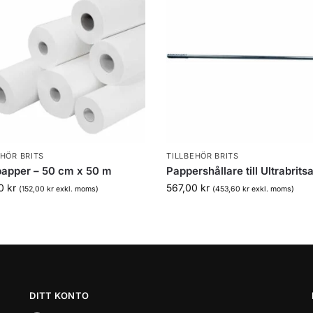
EHÖR BRITS
TILLBEHÖR BRITS
papper – 50 cm x 50 m
Pappershållare till Ultrabrits
00
kr
567,00
kr
(
152,00
kr
exkl. moms)
(
453,60
kr
exkl. moms)
DITT KONTO