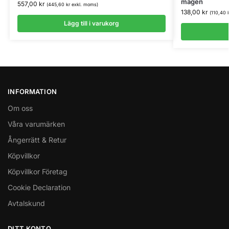
magen
557,00
kr
(
445,60
kr
exkl. moms)
138,00
kr
(
110,40
Lägg till i varukorg
INFORMATION
Om oss
Våra varumärken
Ångerrätt & Retur
Köpvillkor
Köpvillkor Företag
Cookie Declaration
Avtalskund
DITT KONTO