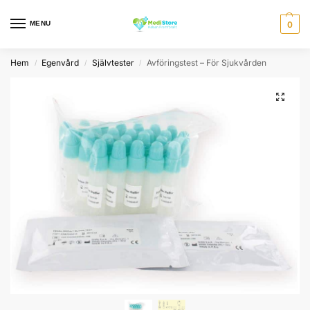
MENU
0
Hem
Egenvård
Självtester
Avföringstest – För Sjukvården
/
/
/