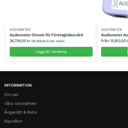
AUDIOMETER
AUDIOMETER
Audiometer Otowin för Företaghälsovård
Audiometer Au
36,706,00
kr
Från:
15,652,00
(
29,364,80
kr
exkl. moms)
Lägg till i varukorg
INFORMATION
Om oss
Våra varumärken
Ångerrätt & Retur
Köpvillkor