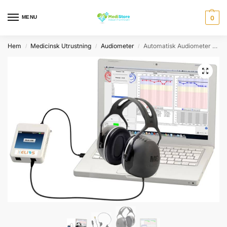
MENU
0
Hem
Medicinsk Utrustning
Audiometer
Automatisk Audiometer med headset för luft och benledning
/
/
/