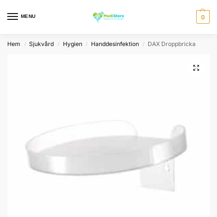
MENU
0
Hem
Sjukvård
Hygien
Handdesinfektion
DAX Droppbricka
/
/
/
/