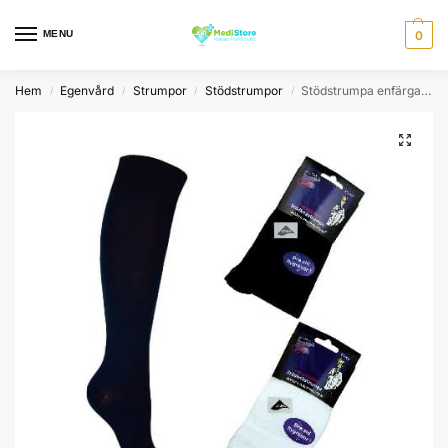
MENU
0
Hem
Egenvård
Strumpor
Stödstrumpor
Stödstrumpa enfärgad med 12 mmHg i kompression
/
/
/
/