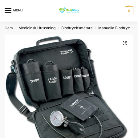
MENU
0
Hem
Medicinsk Utrustning
Blodtrycksmätare
Manuella Blodtrycksmätare
/
/
/