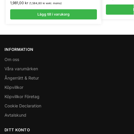
1,981,00
kr
(
1,584,80
kr
exkl. moms)
Lägg till i varukorg
INFORMATION
Om oss
Våra varumärken
Ångerrätt & Retur
Köpvillkor
Köpvillkor Företag
Cookie Declaration
Avtalskund
DITT KONTO