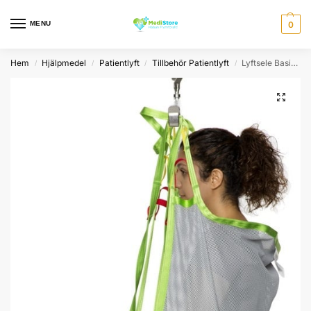
MENU
0
Hem
Hjälpmedel
Patientlyft
Tillbehör Patientlyft
Lyftsele Basic M maxvikt 250kg
/
/
/
/