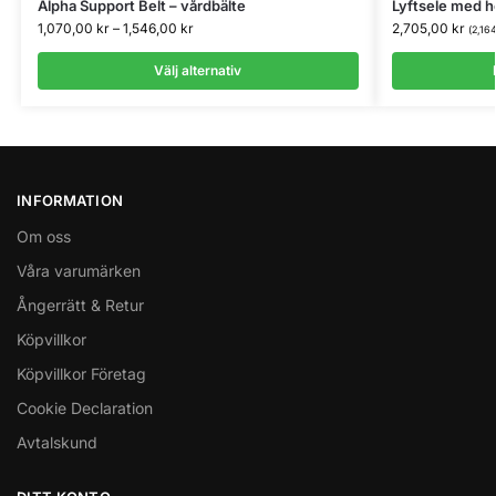
Alpha Support Belt – vårdbälte
Lyftsele med h
1,070,00
kr
–
1,546,00
kr
2,705,00
kr
(
2,16
Välj alternativ
INFORMATION
Om oss
Våra varumärken
Ångerrätt & Retur
Köpvillkor
Köpvillkor Företag
Cookie Declaration
Avtalskund