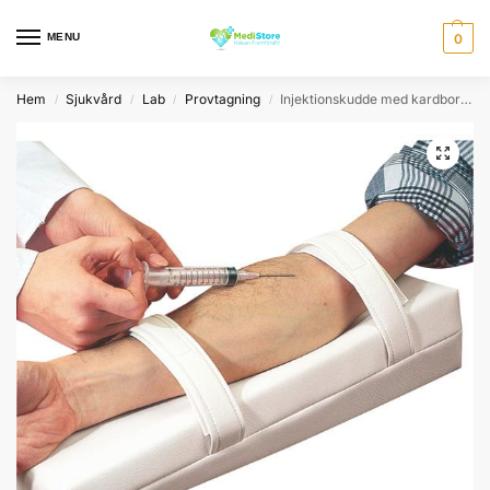
MENU
0
Hem
Sjukvård
Lab
Provtagning
Injektionskudde med kardborreband
/
/
/
/