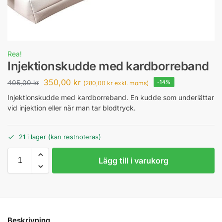
Rea!
Injektionskudde med kardborreband
350,00
kr
405,00
kr
-14%
(
280,00
kr
exkl. moms)
Injektionskudde med kardborreband. En kudde som underlättar
vid injektion eller när man tar blodtryck.
21 i lager (kan restnoteras)
Lägg till i varukorg
Beskrivning