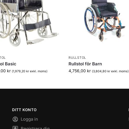
TOL
RULLSTOL
tol Basic
Rullstol för Barn
,00
kr
4,756,00
kr
(
1,979,20
kr
exkl. moms)
(
3,804,80
kr
exkl. moms)
DITT KONTO
Logga in
Registrera dig