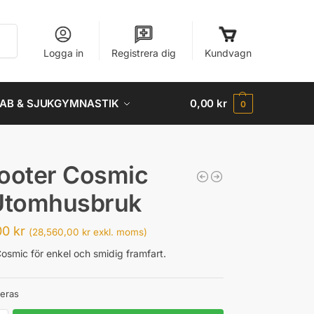
Sök
Logga in
Registrera dig
Kundvagn
AB & SJUKGYMNASTIK
0,00
kr
0
ooter Cosmic
 Utomhusbruk
00
kr
(
28,560,00
kr
exkl. moms)
Cosmic för enkel och smidig framfart.
teras