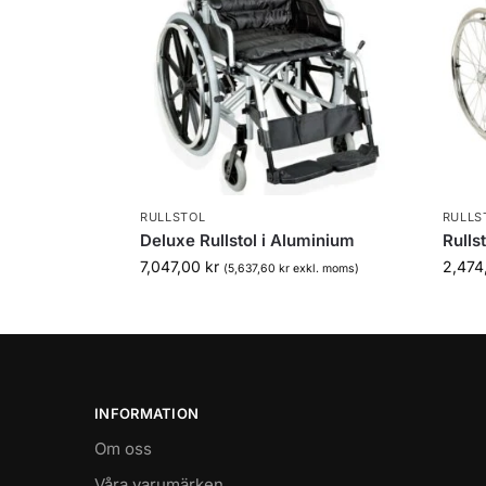
RULLSTOL
RULLS
Deluxe Rullstol i Aluminium
Rulls
7,047,00
kr
2,474
(
5,637,60
kr
exkl. moms)
INFORMATION
Om oss
Våra varumärken