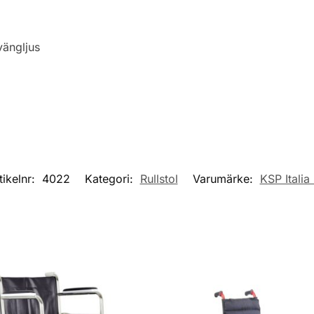
vängljus
tikelnr:
4022
Kategori:
Rullstol
Varumärke:
KSP Italia 