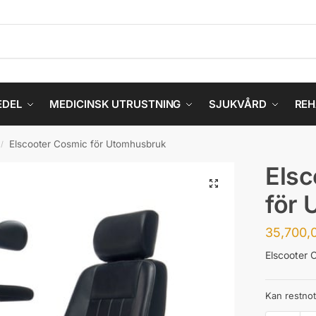
EDEL
MEDICINSK UTRUSTNING
SJUKVÅRD
REH
Elscooter Cosmic för Utomhusbruk
/
Elsc
för
35,700,
Elscooter 
Kan restno