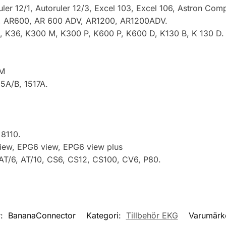
uler 12/1, Autoruler 12/3, Excel 103, Excel 106, Astron Co
0HV, AR600, AR 600 ADV, AR1200, AR1200ADV.
 K36, K300 M, K300 P, K600 P, K600 D, K130 B, K 130 D.
2M
15A/B, 1517A.
8110.
view, EPG6 view, EPG6 view plus
 AT/6, AT/10, CS6, CS12, CS100, CV6, P80.
r:
BananaConnector
Kategori:
Tillbehör EKG
Varumärk