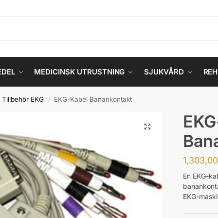
EDEL
MEDICINSK UTRUSTNING
SJUKVÅRD
REH
Tillbehör EKG
EKG-Kabel Banankontakt
/
EKG
Ban
1,303,0
En EKG-kab
banankonta
EKG-maski