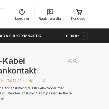
Sök
Logga in
Registrera dig
Kundvagn
AB & SJUKGYMNASTIK
0,00
kr
0
-Kabel
ankontakt
0
kr
(
1,042,40
kr
exkl. moms)
el för anslutning till EKG-elektroder med
kt. Standardanslutning som passar de flesta
ner.