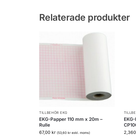
Relaterade produkter
TILLBEHÖR EKG
TILLB
EKG-Papper 110 mm x 20m –
EKG-P
Rulle
CP100
67,00
kr
2,36
(
53,60
kr
exkl. moms)