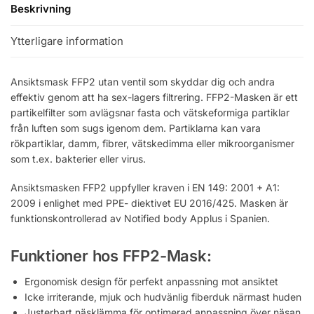
Beskrivning
Ytterligare information
Ansiktsmask FFP2 utan ventil som skyddar dig och andra
effektiv genom att ha sex-lagers filtrering. FFP2-Masken är ett
partikelfilter som avlägsnar fasta och vätskeformiga partiklar
från luften som sugs igenom dem. Partiklarna kan vara
rökpartiklar, damm, fibrer, vätskedimma eller mikroorganismer
som t.ex. bakterier eller virus.
Ansiktsmasken FFP2 uppfyller kraven i EN 149: 2001 + A1:
2009 i enlighet med PPE- diektivet EU 2016/425. Masken är
funktionskontrollerad av Notified body Applus i Spanien.
Funktioner hos FFP2-Mask:
Ergonomisk design för perfekt anpassning mot ansiktet
Icke irriterande, mjuk och hudvänlig fiberduk närmast huden
Justerbart näsklämma för optimerad anpassning över näsan