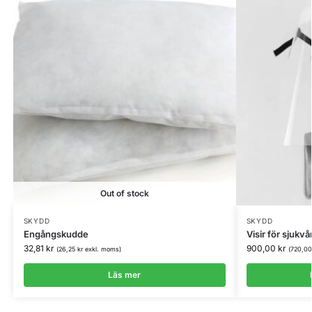
Out of stock
SKYDD
SKYDD
Engångskudde
Visir för sjuk
32,81
kr
900,00
kr
(
26,25
kr
exkl. moms)
(
720,0
Läs mer