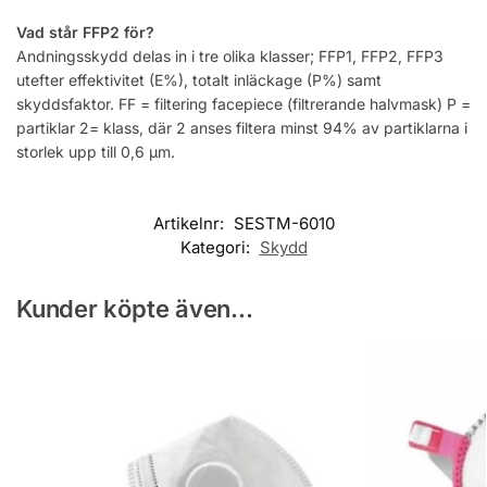
Vad står FFP2 för?
Andningsskydd delas in i tre olika klasser; FFP1, FFP2, FFP3
utefter effektivitet (E%), totalt inläckage (P%) samt
skyddsfaktor. FF = filtering facepiece (filtrerande halvmask) P =
partiklar 2= klass, där 2 anses filtera minst 94% av partiklarna i
storlek upp till 0,6 μm.
Artikelnr:
SESTM-6010
Kategori:
Skydd
Kunder köpte även...