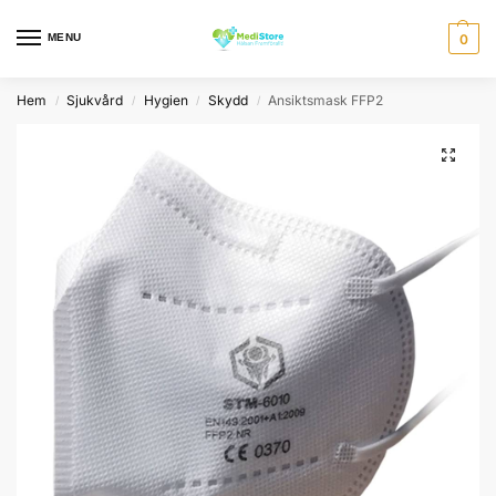
MENU
0
Hem
Sjukvård
Hygien
Skydd
Ansiktsmask FFP2
/
/
/
/